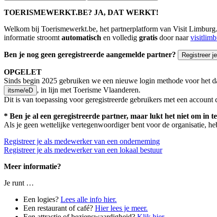
TOERISMEWERKT.BE? JA, DAT WERKT!
Welkom bij Toerismewerkt.be, het partnerplatform van Visit Limburg. M
informatie stroomt
automatisch
en volledig
gratis
door naar
visitlim
Ben je nog geen geregistreerde aangemelde partner?
Registreer je
OPGELET
Sinds begin 2025 gebruiken we een nieuwe login methode voor het dat
, in lijn met Toerisme Vlaanderen.
itsme/eD
Dit is van toepassing voor geregistreerde gebruikers met een account
* Ben je al een geregistreerde partner, maar lukt het niet om in 
Als je geen wettelijke vertegenwoordiger bent voor de organisatie, he
Registreer je als medewerker van een onderneming
Registreer je als medewerker van een lokaal bestuur
Meer informatie?
Je runt …
Een logies?
Lees alle info hier.
Een restaurant of café?
Hier lees je meer.
Een attractie of bezienswaardigheid?
Klik hier.